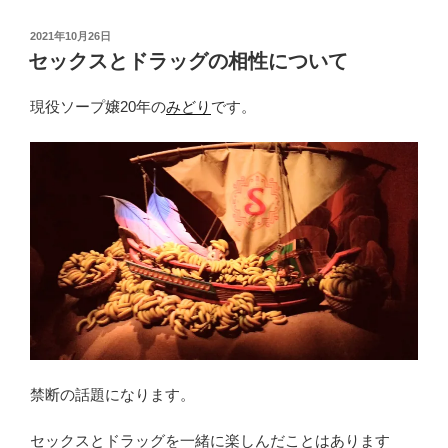
投
2021年10月26日
稿
セックスとドラッグの相性について
日:
現役ソープ嬢20年の
みどり
です。
禁断の話題になります。
セックスとドラッグを一緒に楽しんだことはあります