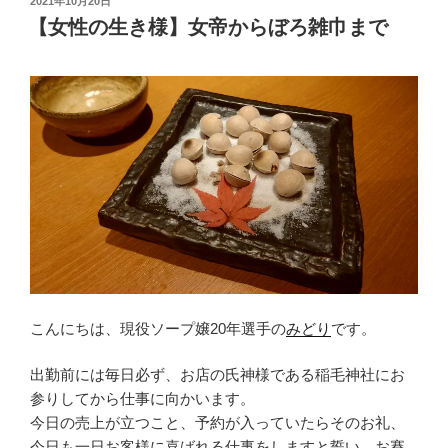
投
2021年10月20日
稿
【女性の生き様】女帝からぼろ雑巾まで
日:
こんにちは、現役ソープ嬢20年選手の
みどり
です。
出勤前には毎日必ず、お店の氏神様である稲毛神社にお
参りしてから仕事に向かいます。
今日の売上が立つこと、予約が入っていたらそのお礼、
今日も一日お客様に喜ばれる仕事をしますと誓い、お賽