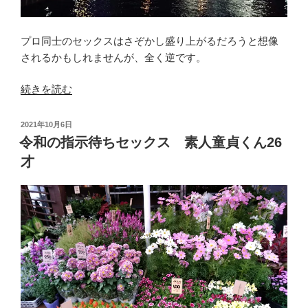
の
プロ同士のセックスはさぞかし盛り上がるだろうと想像
されるかもしれませんが、全く逆です。
“出
続きを読む
張
ホ
投
2021年10月6日
ス
稿
令和の指示待ちセックス 素人童貞くん26
日:
ト
才
vs
ソ
ー
プ
嬢
【プ
ロ
同
士