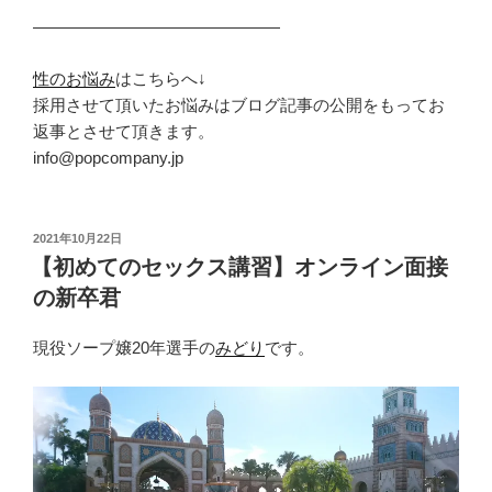
———————————————
性のお悩み
はこちらへ↓
採用させて頂いたお悩みはブログ記事の公開をもってお
返事とさせて頂きます。
info@popcompany.jp
投
2021年10月22日
稿
【初めてのセックス講習】オンライン面接
日:
の新卒君
現役ソープ嬢20年選手の
みどり
です。