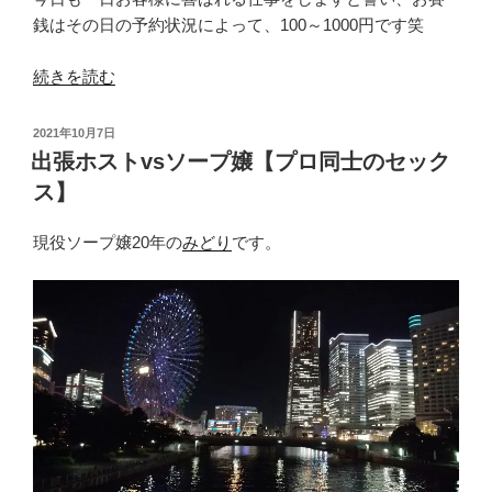
銭はその日の予約状況によって、100～1000円です笑
“【女
続きを読む
性
の
投
2021年10月7日
生
稿
出張ホストvsソープ嬢【プロ同士のセック
日:
き
ス】
様】
女
現役ソープ嬢20年の
みどり
です。
帝
か
ら
ぼ
ろ
雑
巾
ま
で”