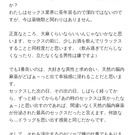
か？
わたしはセックス業界に長年居るので潔白ではないので
すが、今は薬物類と関わりはありません。
正直なところ、大麻くらいならいいんじゃないかなと思
います。セックスの前に、少しお酒を飲んでリラックス
することと同程度だと思います。（飲み過ぎてだらしな
くなったり、立たなくなる男性は嫌ですよ）
でも1番良いのは、大好きな異性と求め合い、天然の脳内
麻薬がどばぁ～っと出て幸福感に浸れることだと思いま
す。
セックスした次の日、その次の日、しばらく経ってか
ら、ずっと経ってからも｢あの時のセックスは良かったな
ぁ～｣と思い出すのであれば、間違いなく天然の脳内麻薬
が分泌された最高のセックスだったと言えます。何故な
ら…ドラッグを思い出す感覚と同じだからです。
そして、それを演出するのがソープ嬢の仕事でもありま