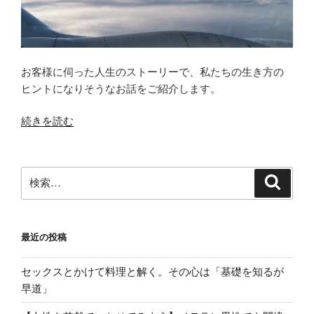
く
ん
26
才”
お客様に伺った人生のストーリーで、私たちの生き方の
の
ヒントになりそうなお話をご紹介します。
“ひ
続きを読む
ら
め
き
検
検
が
索
索:
人
生
最近の投稿
の
転
セックスとかけて料理と解く。その心は「基礎を知るが
機！
早道」
マ
イ