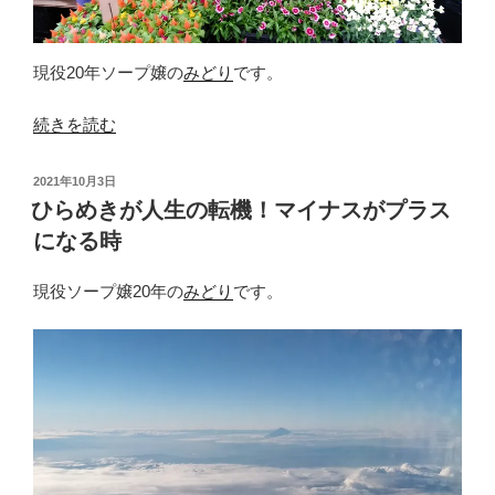
の
セ
ッ
現役20年ソープ嬢の
みどり
です。
ク
“令
続きを読む
ス】”
和
の
の
投
2021年10月3日
指
稿
ひらめきが人生の転機！マイナスがプラス
日:
示
になる時
待
ち
現役ソープ嬢20年の
みどり
です。
セ
ッ
ク
ス
素
人
童
貞