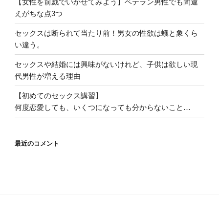
【女性を前戯でいかせてみよう】ベテラン男性でも間違
ナ
えがちな点3つ
ス
が
セックスは断られて当たり前！男女の性欲は蟻と象くら
プ
い違う。
ラ
セックスや結婚には興味がないけれど、子供は欲しい現
ス
代男性が増える理由
に
な
【初めてのセックス講習】
る
何度恋愛しても、いくつになっても分からないこと…
時”
の
最近のコメント