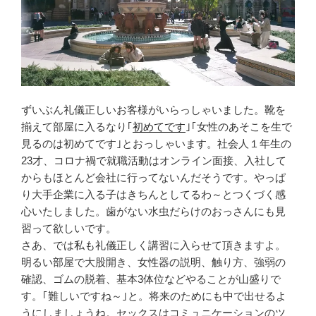
ずいぶん礼儀正しいお客様がいらっしゃいました。靴を
揃えて部屋に入るなり｢
初めてです
｣｢女性のあそこを生で
見るのは初めてです｣とおっしゃいます。社会人１年生の
23才、コロナ禍で就職活動はオンライン面接、入社して
からもほとんど会社に行ってないんだそうです。やっぱ
り大手企業に入る子はきちんとしてるわ～とつくづく感
心いたしました。歯がない水虫だらけのおっさんにも見
習って欲しいです。
さあ、では私も礼儀正しく講習に入らせて頂きますよ。
明るい部屋で大股開き、女性器の説明、触り方、強弱の
確認、ゴムの脱着、基本3体位などやることが山盛りで
す。｢難しいですね～｣と。将来のためにも中で出せるよ
うにしましょうね。セックスはコミュニケーションのツ