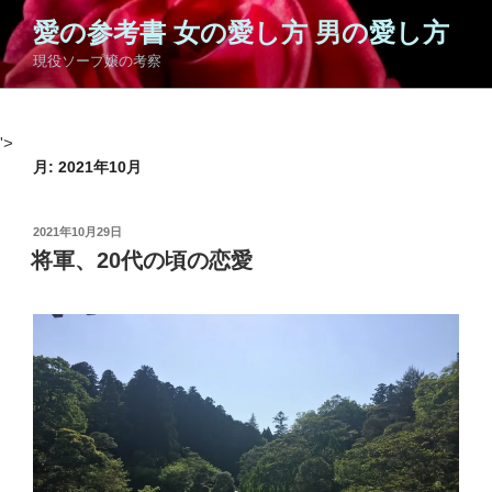
コ
愛の参考書 女の愛し方 男の愛し方
ン
現役ソープ嬢の考察
テ
ン
ツ
'>
へ
月:
2021年10月
ス
キ
ッ
投
2021年10月29日
プ
稿
将軍、20代の頃の恋愛
日: