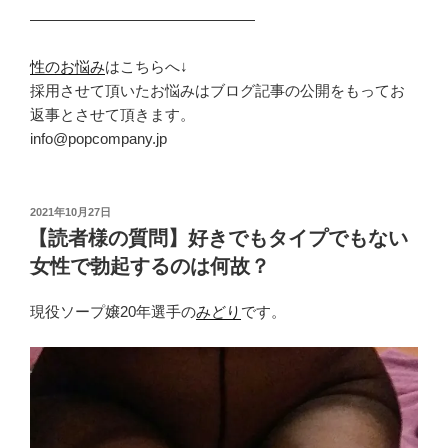
———————————————
性のお悩み
はこちらへ↓
採用させて頂いたお悩みはブログ記事の公開をもってお
返事とさせて頂きます。
info@popcompany.jp
投
2021年10月27日
稿
【読者様の質問】好きでもタイプでもない
日:
女性で勃起するのは何故？
現役ソープ嬢20年選手の
みどり
です。