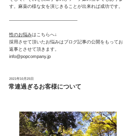
す。麻薬の様な女を演じきることが出来れば成功です。
———————————————
性のお悩み
はこちらへ↓
採用させて頂いたお悩みはブログ記事の公開をもってお
返事とさせて頂きます。
info@popcompany.jp
投
2021年10月25日
稿
常連過ぎるお客様について
日: