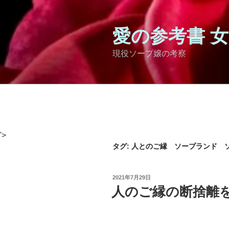
コ
ン
テ
愛の参考書 
ン
現役ソープ嬢の考察
ツ
へ
ス
キ
ッ
プ
'>
タグ:
人とのご縁 ソープランド 
投
2021年7月29日
稿
人のご縁の断捨離
日: