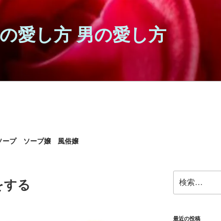
女の愛し方 男の愛し方
ソープ ソープ嬢 風俗嬢
検
をする
索:
最近の投稿