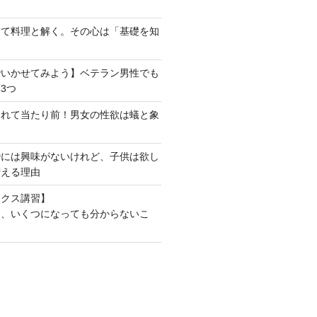
けて料理と解く。その心は「基礎を知
でいかせてみよう】ベテラン男性でも
3つ
られて当たり前！男女の性欲は蟻と象
婚には興味がないけれど、子供は欲し
増える理由
ックス講習】
も、いくつになっても分からないこ