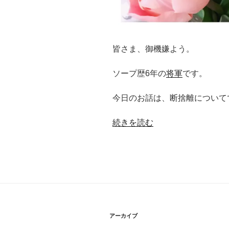
皆さま、御機嫌よう。
ソープ歴6年の
将軍
です。
今日のお話は、断捨離について
“人
続きを読む
の
ご
縁
の
断
捨
離
アーカイブ
を