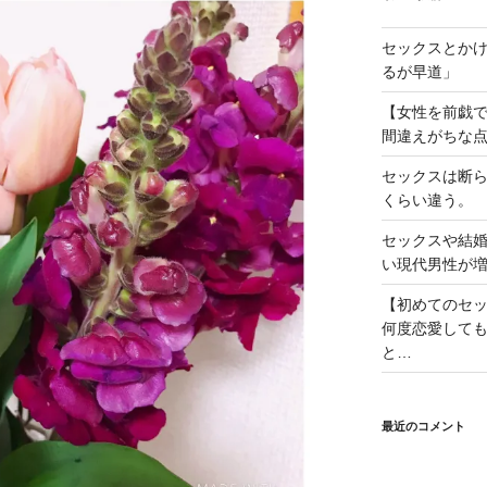
セックスとか
るが早道」
【女性を前戯
間違えがちな点
セックスは断
くらい違う。
セックスや結
い現代男性が
【初めてのセ
何度恋愛して
と…
最近のコメント