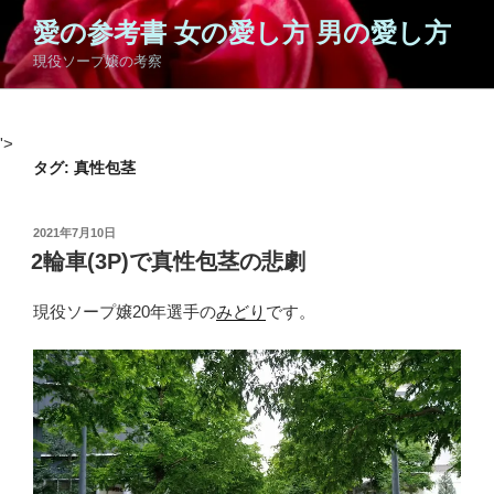
コ
愛の参考書 女の愛し方 男の愛し方
ン
現役ソープ嬢の考察
テ
ン
ツ
'>
へ
タグ:
真性包茎
ス
キ
ッ
投
2021年7月10日
プ
稿
2輪車(3P)で真性包茎の悲劇
日:
現役ソープ嬢20年選手の
みどり
です。