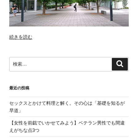
“2
続きを読む
輪
車
(3P)
検
検
で
索
索:
真
性
最近の投稿
包
茎
セックスとかけて料理と解く。その心は「基礎を知るが
の
早道」
悲
劇”
【女性を前戯でいかせてみよう】ベテラン男性でも間違
の
えがちな点3つ