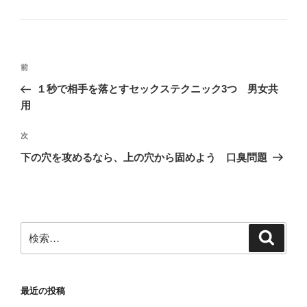
テ
ゴ
リ
ー
投
前
前
稿
の
１秒で相手を落とすセックステクニック3つ 男女共
ナ
投
用
ビ
稿
ゲ
次
次
の
ー
下の穴を攻めるなら、上の穴から固めよう 口臭問題
投
シ
稿
ョ
ン
検
検
索
索:
最近の投稿