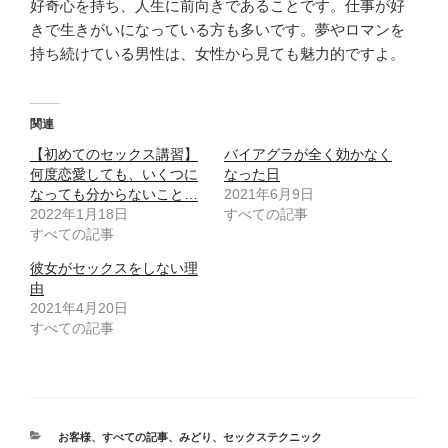
好奇心を持ち、人生に前向きであることです。仕事が好
きで生きがいになっている方も多いです。夢やロマンを
持ち続けている男性は、女性から見ても魅力的ですよ。
関連
【初めてのセックス講習】
バイアグラが全く効かなく
何度恋愛しても、いくつに
なった日
なっても分からないこと…
2021年6月9日
2022年1月18日
すべての記事
すべての記事
彼女がセックスをしない理
由
2021年4月20日
すべての記事
カ
お客様
、
すべての記事
、
みどり
、
セックステクニック