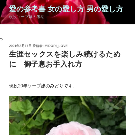
コ
愛の参考書 女の愛し方 男の愛し方
ン
現役ソープ嬢の考察
テ
ン
ツ
'>
へ
投
2021年5月17日
投稿者:
MIDORI_LOVE
ス
稿
生涯セックスを楽しみ続けるため
キ
日:
ッ
に 御子息お手入れ方
プ
現役20年ソープ嬢の
みどり
です。